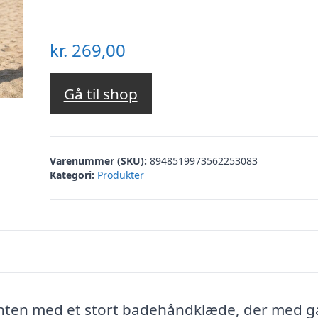
kr.
269,00
Gå til shop
Varenummer (SKU):
8948519973562253083
Kategori:
Produkter
anten med et stort badehåndklæde, der med g