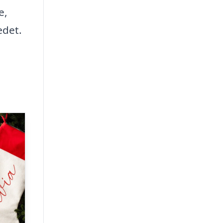
e,
ædet.