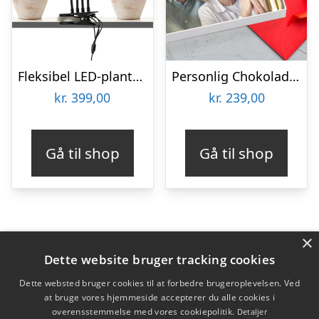
Fleksibel LED-plantelampe – KitchPro
Personlig Chokoladeplade med Billede
kr.
399,00
kr.
239,00
Gå til shop
Gå til shop
×
Varekategorier
Dette website bruger tracking cookies
Produkter
Dette websted bruger cookies til at forbedre brugeroplevelsen. Ved
at bruge vores hjemmeside accepterer du alle cookies i
overensstemmelse med vores cookiepolitik.
Detaljer