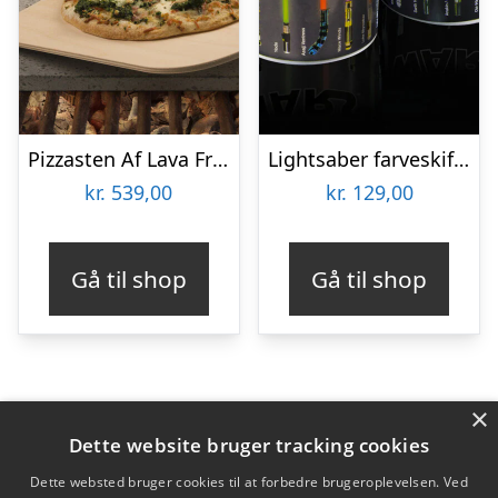
Pizzasten Af Lava Fra Etna
Lightsaber farveskiftende krus
kr.
539,00
kr.
129,00
Gå til shop
Gå til shop
×
Varekategorier
Dette website bruger tracking cookies
Produkter
Dette websted bruger cookies til at forbedre brugeroplevelsen. Ved