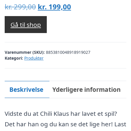
Den
Den
kr.
299,00
kr.
199,00
oprindelige
aktuelle
pris
pris
Gå til shop
var:
er:
kr. 299,00.
kr. 199,00.
Varenummer (SKU):
8853810048918919027
Kategori:
Produkter
Beskrivelse
Yderligere information
Vidste du at Chili Klaus har lavet et spil?
Det har han og du kan se det lige her! Last