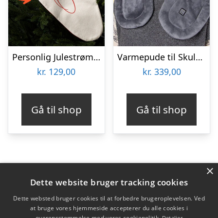
Personlig Julestrømpe med Tekst
Varmepude til Skuldre og Ryg – Zenkuru
kr.
129,00
kr.
339,00
Gå til shop
Gå til shop
×
Varekategorier
Dette website bruger tracking cookies
Produkter
Dette websted bruger cookies til at forbedre brugeroplevelsen. Ved
at bruge vores hjemmeside accepterer du alle cookies i
overensstemmelse med vores cookiepolitik.
Detaljer