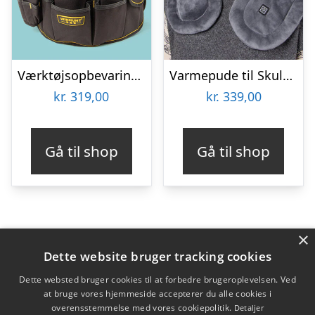
Værktøjsopbevaring til spand
Varmepude til Skuldre og Ryg – Zenkuru
kr.
319,00
kr.
339,00
Gå til shop
Gå til shop
×
Varekategorier
Dette website bruger tracking cookies
Produkter
Dette websted bruger cookies til at forbedre brugeroplevelsen. Ved
at bruge vores hjemmeside accepterer du alle cookies i
overensstemmelse med vores cookiepolitik.
Detaljer