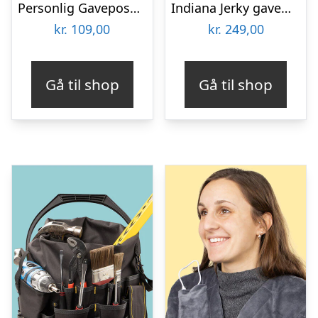
Personlig Gavepose til vin med Tekst
Indiana Jerky gaveæske
kr.
109,00
kr.
249,00
Gå til shop
Gå til shop