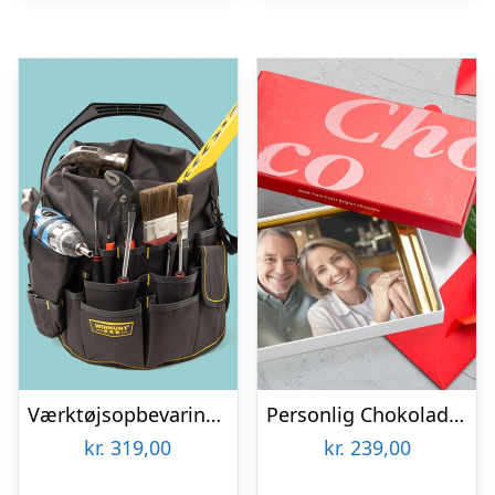
Værktøjsopbevaring til spand
Personlig Chokoladeplade med Billede
kr.
319,00
kr.
239,00