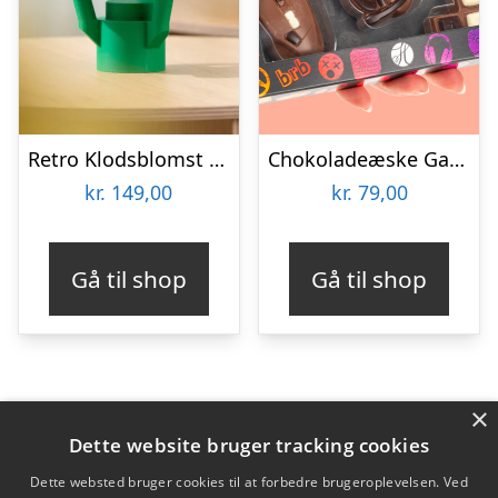
Retro Klodsblomst – Mellem
Chokoladeæske Gaming
kr.
149,00
kr.
79,00
Gå til shop
Gå til shop
×
Varekategorier
Dette website bruger tracking cookies
Produkter
Dette websted bruger cookies til at forbedre brugeroplevelsen. Ved