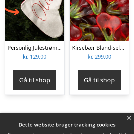
Personlig Julestrømpe med Tekst
Kirsebær Bland-selv slik i kasser 2,4 kg
kr.
129,00
kr.
299,00
Gå til shop
Gå til shop
×
Varekategorier
Dette website bruger tracking cookies
Produkter