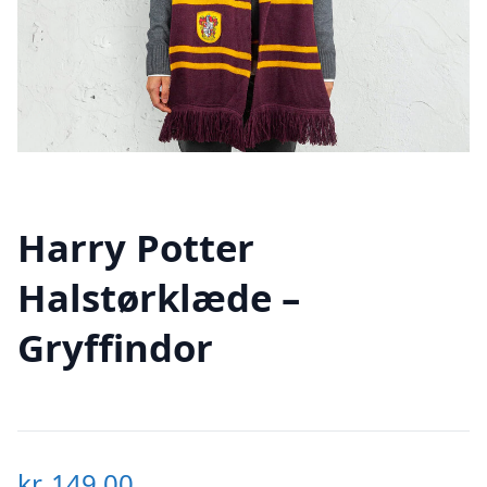
Harry Potter
Halstørklæde –
Gryffindor
kr.
149,00