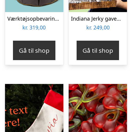
Værktøjsopbevaring til spand
Indiana Jerky gaveæske
kr.
319,00
kr.
249,00
Gå til shop
Gå til shop