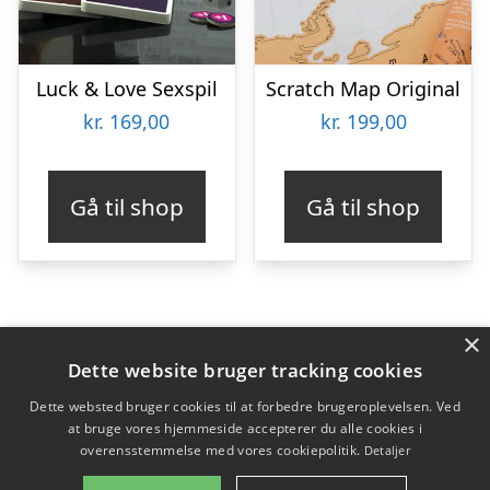
Luck & Love Sexspil
Scratch Map Original
kr.
169,00
kr.
199,00
Gå til shop
Gå til shop
×
Varekategorier
Dette website bruger tracking cookies
Produkter
Dette websted bruger cookies til at forbedre brugeroplevelsen. Ved
at bruge vores hjemmeside accepterer du alle cookies i
overensstemmelse med vores cookiepolitik.
Detaljer
Copyright 2026 - Pilanto Aps