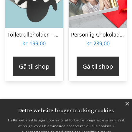
Toiletrulleholder – Liggende får
Personlig Chokoladeplade med Billede
kr.
199,00
kr.
239,00
Gå til shop
Gå til shop
×
Varekategorier
Dette website bruger tracking cookies
Produkter
Dette websted bruger cookies til at forbedre brugeroplevelsen. Ved
at bruge vores hjemmeside accepterer du alle cookies i
overensstemmelse med vores cookiepolitik.
Detaljer