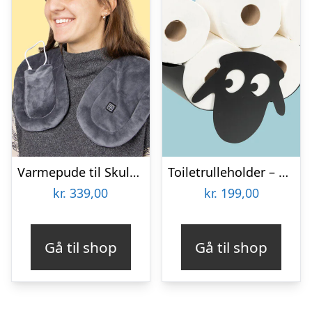
Varmepude til Skuldre og Ryg – Zenkuru
Toiletrulleholder – Liggende får
kr.
339,00
kr.
199,00
Gå til shop
Gå til shop