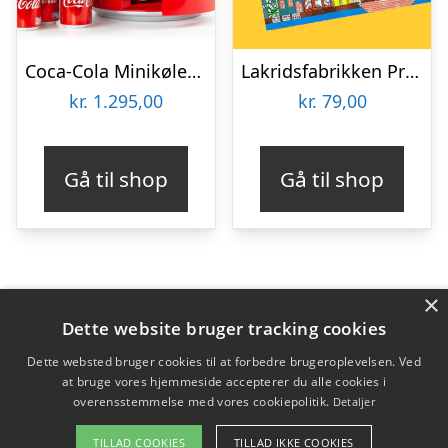
Coca-Cola Minikøleskab
Lakridsfabrikken Premiumlakrids – Copenhagen
kr.
1.295,00
kr.
79,00
Gå til shop
Gå til shop
×
Varekategorier
Dette website bruger tracking cookies
Produkter
Dette websted bruger cookies til at forbedre brugeroplevelsen. Ved
at bruge vores hjemmeside accepterer du alle cookies i
overensstemmelse med vores cookiepolitik.
Detaljer
Copyright 2026 - Pilanto Aps
TILLAD COOKIES
TILLAD IKKE COOKIES