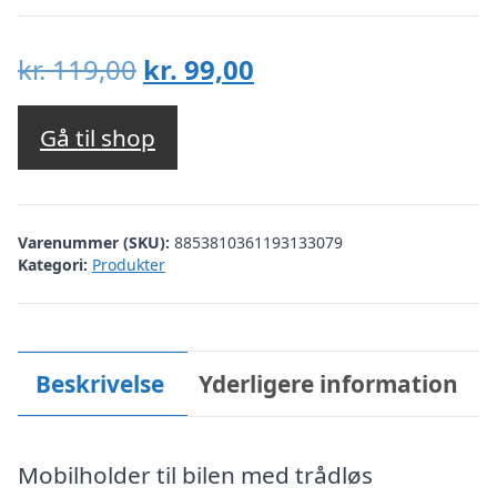
Den
Den
kr.
119,00
kr.
99,00
oprindelige
aktuelle
pris
pris
Gå til shop
var:
er:
kr. 119,00.
kr. 99,00.
Varenummer (SKU):
8853810361193133079
Kategori:
Produkter
Beskrivelse
Yderligere information
Mobilholder til bilen med trådløs