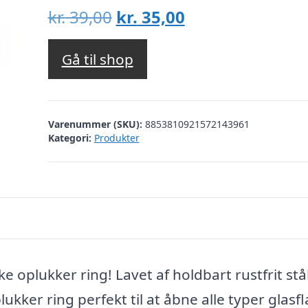
Den
Den
kr.
39,00
kr.
35,00
oprindelige
aktuelle
pris
pris
Gå til shop
var:
er:
kr. 39,00.
kr. 35,00.
Varenummer (SKU):
8853810921572143961
Kategori:
Produkter
 oplukker ring! Lavet af holdbart rustfrit stå
ker ring perfekt til at åbne alle typer glasfl