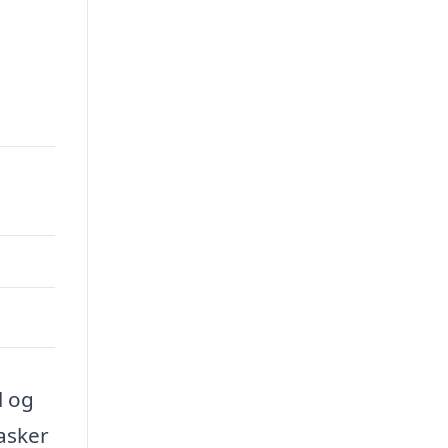
l og
asker