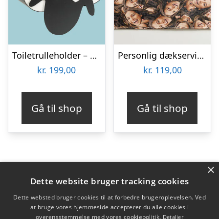
Toiletrulleholder – Liggende får
Personlig dækserviet med Billede – Multiface
kr.
199,00
kr.
119,00
Gå til shop
Gå til shop
×
Varekategorier
Dette website bruger tracking cookies
Produkter
Dette websted bruger cookies til at forbedre brugeroplevelsen. Ved
at bruge vores hjemmeside accepterer du alle cookies i
overensstemmelse med vores cookiepolitik.
Detaljer