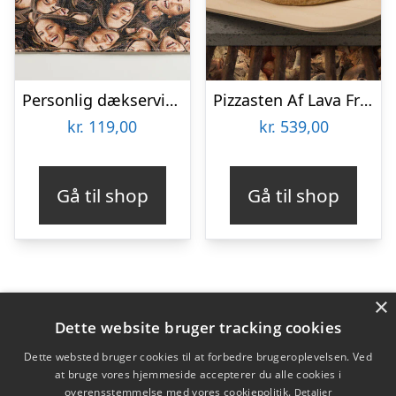
Personlig dækserviet med Billede – Multiface
Pizzasten Af Lava Fra Etna
kr.
119,00
kr.
539,00
Gå til shop
Gå til shop
×
Varekategorier
Dette website bruger tracking cookies
Produkter
Dette websted bruger cookies til at forbedre brugeroplevelsen. Ved
at bruge vores hjemmeside accepterer du alle cookies i
overensstemmelse med vores cookiepolitik.
Detaljer