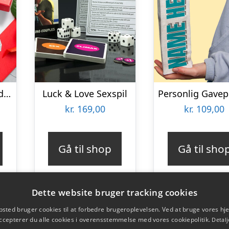
Personlig Chokoladeplade med Billede
Luck & Love Sexspil
kr.
169,00
kr.
109,00
Gå til shop
Gå til sho
Dette website bruger tracking cookies
sted bruger cookies til at forbedre brugeroplevelsen. Ved at bruge vores 
ccepterer du alle cookies i overensstemmelse med vores cookiepolitik.
Detalj