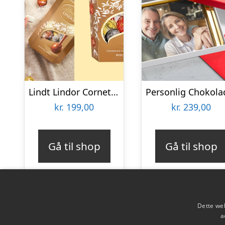
Lindt Lindor Cornet 500 gram – Blandet chokolade
kr.
199,00
kr.
239,00
Gå til shop
Gå til shop
Dette web
a