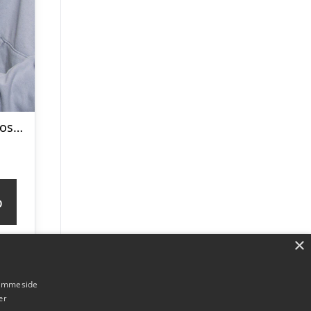
Personlig Gavepose til vin med Tekst
p
×
hjemmeside
er