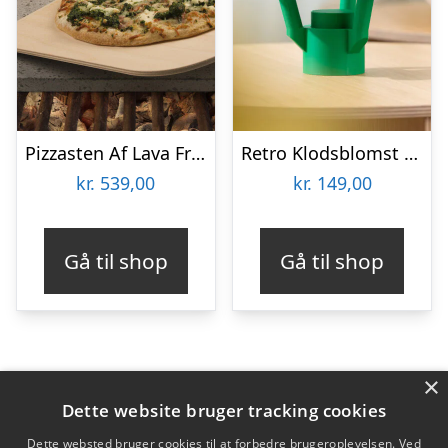
Pizzasten Af Lava Fra Etna
Retro Klodsblomst – Mellem
kr.
539,00
kr.
149,00
Gå til shop
Gå til shop
×
Varekategorier
Dette website bruger tracking cookies
Produkter
Dette websted bruger cookies til at forbedre brugeroplevelsen. Ved