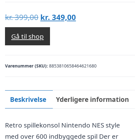
Den
Den
kr.
399,00
kr.
349,00
oprindelige
aktuelle
pris
pris
Gå til shop
var:
er:
kr. 399,00.
kr. 349,00.
Varenummer (SKU):
8853810658464621680
Beskrivelse
Yderligere information
Retro spillekonsol Nintendo NES style
med over 600 indbyggede spil Der er