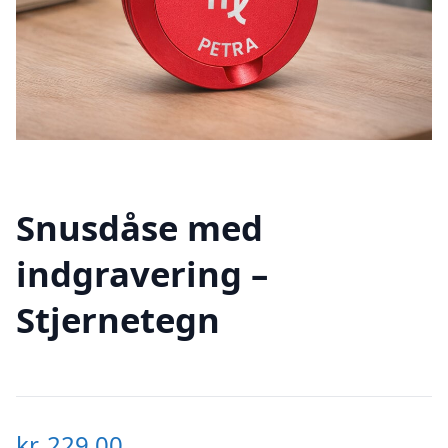
Snusdåse med
indgravering –
Stjernetegn
kr.
229,00