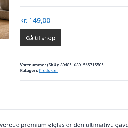
kr.
149,00
Gå til shop
Varenummer (SKU):
8948510891565715505
Kategori:
Produkter
verede premium ølglas er den ultimative gave 