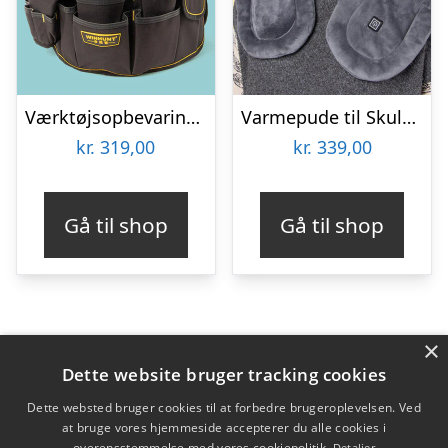
Værktøjsopbevaring til spand
Varmepude til Skuldre og Ryg – Zenkuru
kr.
319,00
kr.
339,00
Gå til shop
Gå til shop
×
Varekategorier
Dette website bruger tracking cookies
Produkter
Dette websted bruger cookies til at forbedre brugeroplevelsen. Ved
at bruge vores hjemmeside accepterer du alle cookies i
overensstemmelse med vores cookiepolitik.
Detaljer