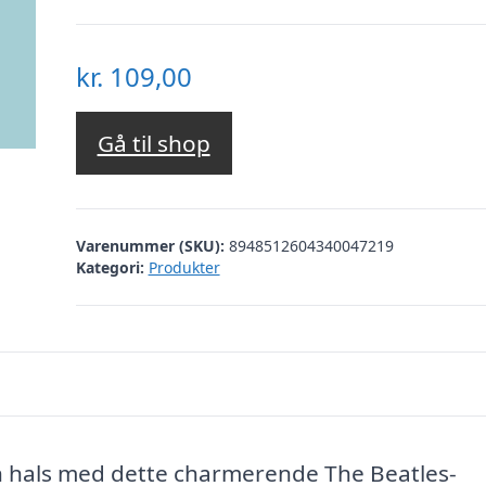
kr.
109,00
Gå til shop
Varenummer (SKU):
8948512604340047219
Kategori:
Produkter
n hals med dette charmerende The Beatles-