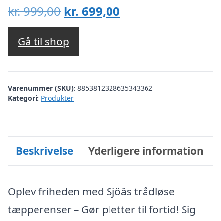
Den
Den
kr.
999,00
kr.
699,00
oprindelige
aktuelle
pris
pris
Gå til shop
var:
er:
kr. 999,00.
kr. 699,00.
Varenummer (SKU):
8853812328635343362
Kategori:
Produkter
Beskrivelse
Yderligere information
Oplev friheden med Sjöâs trådløse
tæpperenser – Gør pletter til fortid! Sig