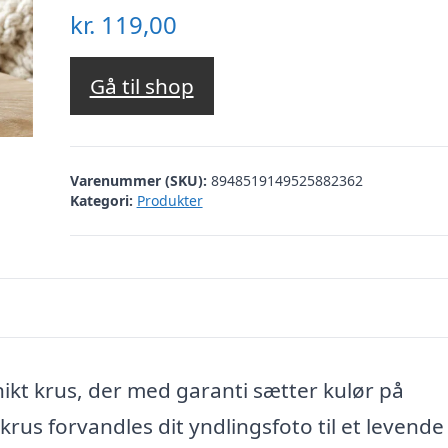
kr.
119,00
Gå til shop
Varenummer (SKU):
8948519149525882362
Kategori:
Produkter
nikt krus, der med garanti sætter kulør på
rus forvandles dit yndlingsfoto til et levende