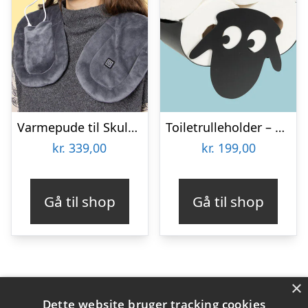
Varmepude til Skuldre og Ryg – Zenkuru
Toiletrulleholder – Liggende får
kr.
339,00
kr.
199,00
Gå til shop
Gå til shop
×
Varekategorier
Dette website bruger tracking cookies