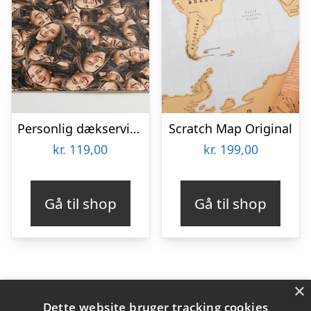
Personlig dækserviet med Billede – Multiface
Scratch Map Original
kr.
119,00
kr.
199,00
Gå til shop
Gå til shop
×
Varekategorier
Dette website bruger tracking cookies