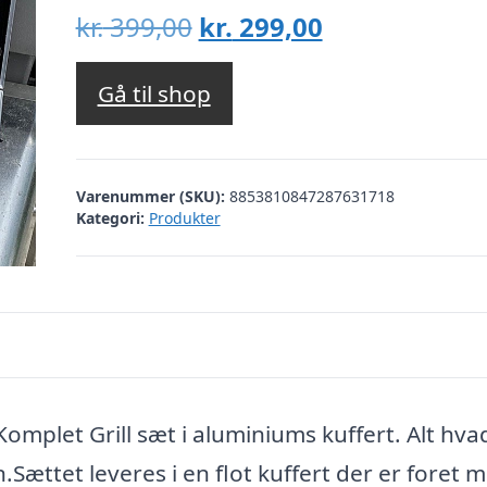
Den
Den
kr.
399,00
kr.
299,00
oprindelige
aktuelle
pris
pris
Gå til shop
var:
er:
kr. 399,00.
kr. 299,00.
Varenummer (SKU):
8853810847287631718
Kategori:
Produkter
 Komplet Grill sæt i aluminiums kuffert. Alt hva
.Sættet leveres i en flot kuffert der er foret 