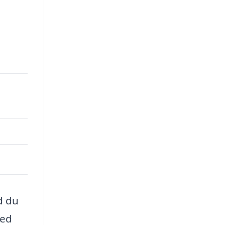
d du
med