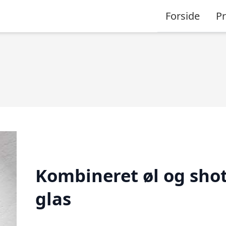
Forside
P
Kombineret øl og sho
glas