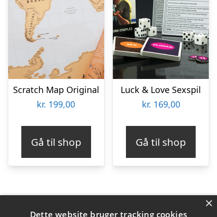
Scratch Map Original
Luck & Love Sexspil
kr.
199,00
kr.
169,00
Gå til shop
Gå til shop
×
Varekategorier
Dette website bruger tracking cookies