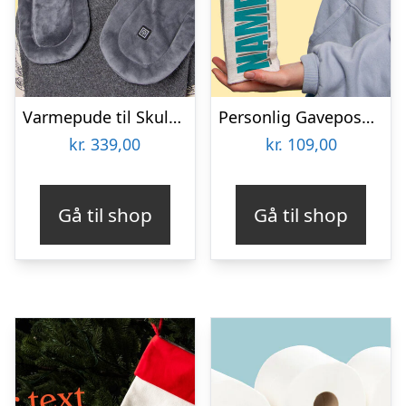
Varmepude til Skuldre og Ryg – Zenkuru
Personlig Gavepose til vin med Tekst
kr.
339,00
kr.
109,00
Gå til shop
Gå til shop