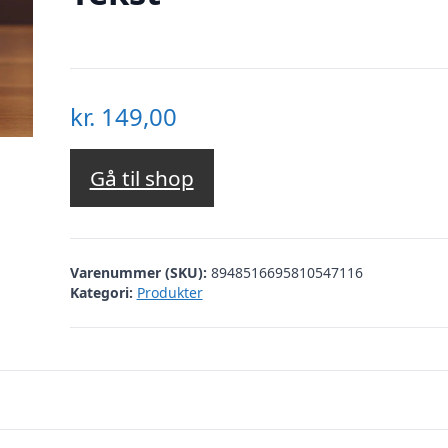
kr.
149,00
Gå til shop
Varenummer (SKU):
8948516695810547116
Kategori:
Produkter